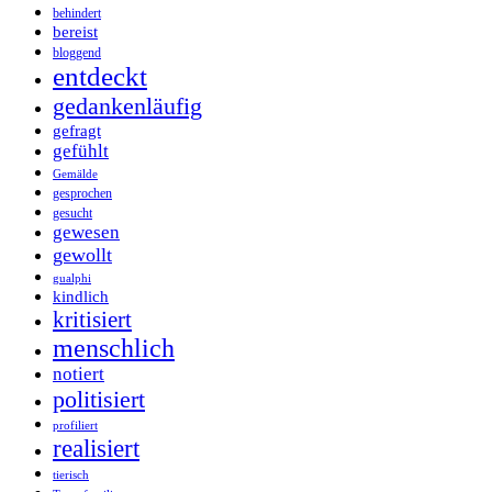
behindert
bereist
bloggend
entdeckt
gedankenläufig
gefragt
gefühlt
Gemälde
gesprochen
gesucht
gewesen
gewollt
gualphi
kindlich
kritisiert
menschlich
notiert
politisiert
profiliert
realisiert
tierisch