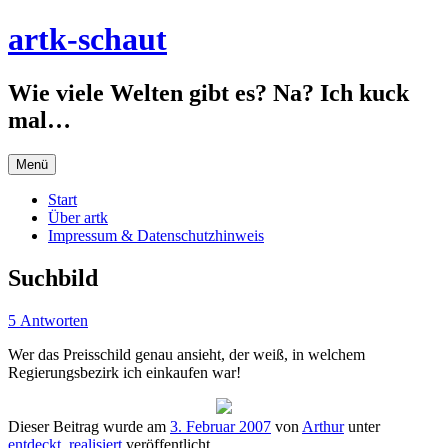
Zum
artk-schaut
Inhalt
springen
Wie viele Welten gibt es? Na? Ich kuck
mal…
Menü
Start
Über artk
Impressum & Datenschutzhinweis
Suchbild
5 Antworten
Wer das Preisschild genau ansieht, der weiß, in welchem
Regierungsbezirk ich einkaufen war!
Dieser Beitrag wurde am
3. Februar 2007
von
Arthur
unter
entdeckt
,
realisiert
veröffentlicht.