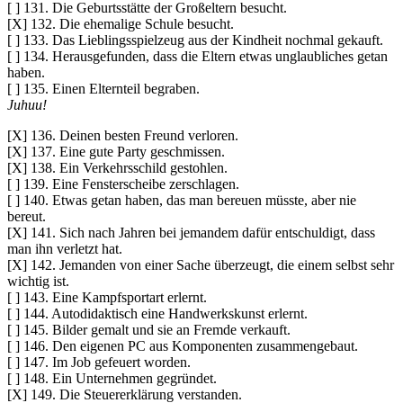
[ ] 131. Die Geburtsstätte der Großeltern besucht.
[X] 132. Die ehemalige Schule besucht.
[ ] 133. Das Lieblingsspielzeug aus der Kindheit nochmal gekauft.
[ ] 134. Herausgefunden, dass die Eltern etwas unglaubliches getan
haben.
[ ] 135. Einen Elternteil begraben.
Juhuu!
[X] 136. Deinen besten Freund verloren.
[X] 137. Eine gute Party geschmissen.
[X] 138. Ein Verkehrsschild gestohlen.
[ ] 139. Eine Fensterscheibe zerschlagen.
[ ] 140. Etwas getan haben, das man bereuen müsste, aber nie
bereut.
[X] 141. Sich nach Jahren bei jemandem dafür entschuldigt, dass
man ihn verletzt hat.
[X] 142. Jemanden von einer Sache überzeugt, die einem selbst sehr
wichtig ist.
[ ] 143. Eine Kampfsportart erlernt.
[ ] 144. Autodidaktisch eine Handwerkskunst erlernt.
[ ] 145. Bilder gemalt und sie an Fremde verkauft.
[ ] 146. Den eigenen PC aus Komponenten zusammengebaut.
[ ] 147. Im Job gefeuert worden.
[ ] 148. Ein Unternehmen gegründet.
[X] 149. Die Steuererklärung verstanden.