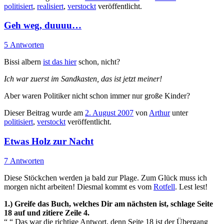
politisiert
,
realisiert
,
verstockt
veröffentlicht.
Geh weg, duuuu…
5 Antworten
Bissi albern
ist das hier
schon, nicht?
Ich war zuerst im Sandkasten, das ist jetzt meiner!
Aber waren Politiker nicht schon immer nur große Kinder?
Dieser Beitrag wurde am
2. August 2007
von
Arthur
unter
politisiert
,
verstockt
veröffentlicht.
Etwas Holz zur Nacht
7 Antworten
Diese Stöckchen werden ja bald zur Plage. Zum Glück muss ich
morgen nicht arbeiten! Diesmal kommt es vom
Rotfell
. Lest lest!
1.) Greife das Buch, welches Dir am nächsten ist, schlage Seite
18 auf und zitiere Zeile 4.
“ “ Das war die richtige Antwort, denn Seite 18 ist der Übergang