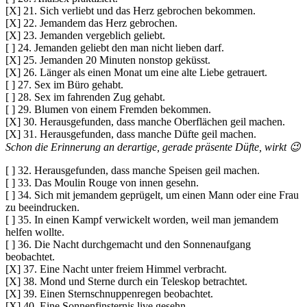
[X] 21. Sich verliebt und das Herz gebrochen bekommen.
[X] 22. Jemandem das Herz gebrochen.
[X] 23. Jemanden vergeblich geliebt.
[ ] 24. Jemanden geliebt den man nicht lieben darf.
[X] 25. Jemanden 20 Minuten nonstop geküsst.
[X] 26. Länger als einen Monat um eine alte Liebe getrauert.
[ ] 27. Sex im Büro gehabt.
[ ] 28. Sex im fahrenden Zug gehabt.
[ ] 29. Blumen von einem Fremden bekommen.
[X] 30. Herausgefunden, dass manche Oberflächen geil machen.
[X] 31. Herausgefunden, dass manche Düfte geil machen.
Schon die Erinnerung an derartige, gerade präsente Düfte, wirkt 😉
[ ] 32. Herausgefunden, dass manche Speisen geil machen.
[ ] 33. Das Moulin Rouge von innen gesehn.
[ ] 34. Sich mit jemandem geprügelt, um einen Mann oder eine Frau
zu beeindrucken.
[ ] 35. In einen Kampf verwickelt worden, weil man jemandem
helfen wollte.
[ ] 36. Die Nacht durchgemacht und den Sonnenaufgang
beobachtet.
[X] 37. Eine Nacht unter freiem Himmel verbracht.
[X] 38. Mond und Sterne durch ein Teleskop betrachtet.
[X] 39. Einen Sternschnuppenregen beobachtet.
[X] 40. Eine Sonnenfinsternis live gesehn.