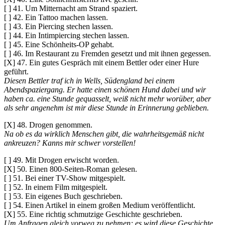
[ ] 41. Um Mitternacht am Strand spaziert.
[ ] 42. Ein Tattoo machen lassen.
[ ] 43. Ein Piercing stechen lassen.
[ ] 44. Ein Intimpiercing stechen lassen.
[ ] 45. Eine Schönheits-OP gehabt.
[ ] 46. Im Restaurant zu Fremden gesetzt und mit ihnen gegessen.
[X] 47. Ein gutes Gespräch mit einem Bettler oder einer Hure
geführt.
Diesen Bettler traf ich in Wells, Südengland bei einem
Abendspaziergang. Er hatte einen schönen Hund dabei und wir
haben ca. eine Stunde gequasselt, weiß nicht mehr worüber, aber
als sehr angenehm ist mir diese Stunde in Erinnerung geblieben.
[X] 48. Drogen genommen.
Na ob es da wirklich Menschen gibt, die wahrheitsgemäß nicht
ankreuzen? Kanns mir schwer vorstellen!
[ ] 49. Mit Drogen erwischt worden.
[X] 50. Einen 800-Seiten-Roman gelesen.
[ ] 51. Bei einer TV-Show mitgespielt.
[ ] 52. In einem Film mitgespielt.
[ ] 53. Ein eigenes Buch geschrieben.
[ ] 54. Einen Artikel in einem großen Medium veröffentlicht.
[X] 55. Eine richtig schmutzige Geschichte geschrieben.
Um Anfragen gleich vorweg zu nehmen: es wird diese Geschichte