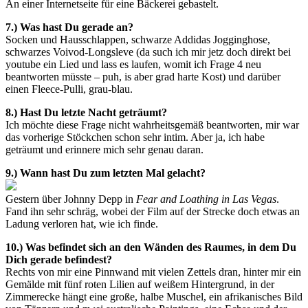
An einer Internetseite für eine Bäckerei gebastelt.
7.) Was hast Du gerade an?
Socken und Hausschlappen, schwarze Addidas Jogginghose,
schwarzes Voivod-Longsleve (da such ich mir jetz doch direkt bei
youtube ein Lied und lass es laufen, womit ich Frage 4 neu
beantworten müsste – puh, is aber grad harte Kost) und darüber
einen Fleece-Pulli, grau-blau.
8.) Hast Du letzte Nacht geträumt?
Ich möchte diese Frage nicht wahrheitsgemäß beantworten, mir war
das vorherige Stöckchen schon sehr intim. Aber ja, ich habe
geträumt und erinnere mich sehr genau daran.
9.) Wann hast Du zum letzten Mal gelacht?
Gestern über Johnny Depp in
Fear and Loathing in Las Vegas
.
Fand ihn sehr schräg, wobei der Film auf der Strecke doch etwas an
Ladung verloren hat, wie ich finde.
10.) Was befindet sich an den Wänden des Raumes, in dem Du
Dich gerade befindest?
Rechts von mir eine Pinnwand mit vielen Zettels dran, hinter mir ein
Gemälde mit fünf roten Lilien auf weißem Hintergrund, in der
Zimmerecke hängt eine große, halbe Muschel, ein afrikanisches Bild