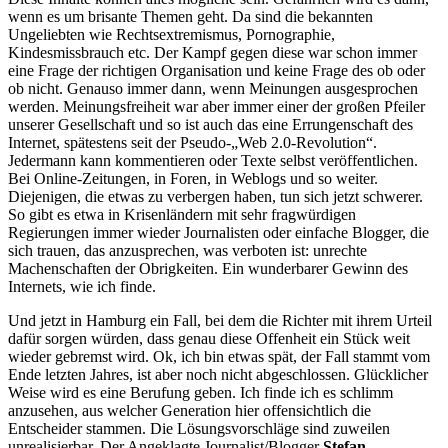
wenn es um brisante Themen geht. Da sind die bekannten
Ungeliebten wie Rechtsextremismus, Pornographie,
Kindesmissbrauch etc. Der Kampf gegen diese war schon immer
eine Frage der richtigen Organisation und keine Frage des ob oder
ob nicht. Genauso immer dann, wenn Meinungen ausgesprochen
werden. Meinungsfreiheit war aber immer einer der großen Pfeiler
unserer Gesellschaft und so ist auch das eine Errungenschaft des
Internet, spätestens seit der Pseudo-„Web 2.0-Revolution“.
Jedermann kann kommentieren oder Texte selbst veröffentlichen.
Bei Online-Zeitungen, in Foren, in Weblogs und so weiter.
Diejenigen, die etwas zu verbergen haben, tun sich jetzt schwerer.
So gibt es etwa in Krisenländern mit sehr fragwürdigen
Regierungen immer wieder Journalisten oder einfache Blogger, die
sich trauen, das anzusprechen, was verboten ist: unrechte
Machenschaften der Obrigkeiten. Ein wunderbarer Gewinn des
Internets, wie ich finde.
Und jetzt in Hamburg ein Fall, bei dem die Richter mit ihrem Urteil
dafür sorgen würden, dass genau diese Offenheit ein Stück weit
wieder gebremst wird. Ok, ich bin etwas spät, der Fall stammt vom
Ende letzten Jahres, ist aber noch nicht abgeschlossen. Glücklicher
Weise wird es eine Berufung geben. Ich finde ich es schlimm
anzusehen, aus welcher Generation hier offensichtlich die
Entscheider stammen. Die Lösungsvorschläge sind zuweilen
unrealisierbar. Der Angeklagte Journalist/Blogger
Stefan