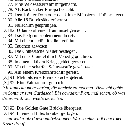
[ ] 77. Eine Wildwasserfahrt mitgemacht.
[ ] 78. Als Backpacker Europa besucht.
[ ] 79. Den Kölner Dom oder das Ulmer Münster zu Fuß bestiegen.
[ ] 80. Alle 16 Bundesländer bereist.
[ ] 81. Fallschirm gesprungen.
[X] 82. Urlaub auf einer Trauminsel gemacht.
[ ] 83. Das Perigord schlemmend bereist.
[ ] 84. Mit einem Heißluftballon gefahren.
[ ] 85. Tauchen gewesen.
[ ] 86. Die Chinesische Mauer bestiegen.
[ ] 87. Mit einer Gondel durch Venedig gefahren.
[ ] 88. In einem aktiven Kriegsgebiet gewesen.
[ ] 89. Mit einer scharfen Schusswaffe geschossen.
[ ] 90. Auf einem Kreuzfahrtschiff gereist.
[X] 91. Mehr als eine Fremdsprache gelernt.
[X] 92. Eine Fahrradtour gemacht.
Ich kanns kaum erwarten, die nächste zu machen. Vielleicht gehts
im Sommer zum Gardasee? Ein gewagter Plan, mal sehen, ob was
draus wird…ich werde berichten.
[X] 93. Die Golden Gate Brücke überquert.
[X] 94. In einem Hubschrauber geflogen.
…nur leider nix davon mitbekommen. War so einer mit nem roten
Kreuz drauf.