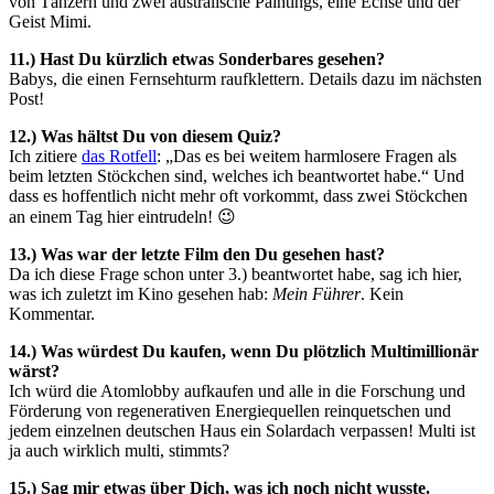
von Tänzern und zwei australische Paintings, eine Echse und der
Geist Mimi.
11.) Hast Du kürzlich etwas Sonderbares gesehen?
Babys, die einen Fernsehturm raufklettern. Details dazu im nächsten
Post!
12.) Was hältst Du von diesem Quiz?
Ich zitiere
das Rotfell
: „Das es bei weitem harmlosere Fragen als
beim letzten Stöckchen sind, welches ich beantwortet habe.“ Und
dass es hoffentlich nicht mehr oft vorkommt, dass zwei Stöckchen
an einem Tag hier eintrudeln! 😉
13.) Was war der letzte Film den Du gesehen hast?
Da ich diese Frage schon unter 3.) beantwortet habe, sag ich hier,
was ich zuletzt im Kino gesehen hab:
Mein Führer
. Kein
Kommentar.
14.) Was würdest Du kaufen, wenn Du plötzlich Multimillionär
wärst?
Ich würd die Atomlobby aufkaufen und alle in die Forschung und
Förderung von regenerativen Energiequellen reinquetschen und
jedem einzelnen deutschen Haus ein Solardach verpassen! Multi ist
ja auch wirklich multi, stimmts?
15.) Sag mir etwas über Dich, was ich noch nicht wusste.