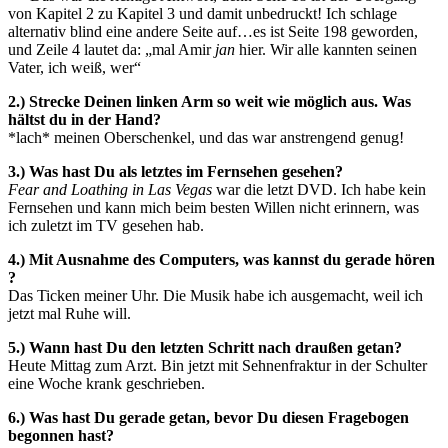
von Kapitel 2 zu Kapitel 3 und damit unbedruckt! Ich schlage
alternativ blind eine andere Seite auf…es ist Seite 198 geworden,
und Zeile 4 lautet da: „mal Amir
jan
hier. Wir alle kannten seinen
Vater, ich weiß, wer“
2.) Strecke Deinen linken Arm so weit wie möglich aus. Was
hältst du in der Hand?
*lach* meinen Oberschenkel, und das war anstrengend genug!
3.) Was hast Du als letztes im Fernsehen gesehen?
Fear and Loathing in Las Vegas
war die letzt DVD. Ich habe kein
Fernsehen und kann mich beim besten Willen nicht erinnern, was
ich zuletzt im TV gesehen hab.
4.) Mit Ausnahme des Computers, was kannst du gerade hören
?
Das Ticken meiner Uhr. Die Musik habe ich ausgemacht, weil ich
jetzt mal Ruhe will.
5.) Wann hast Du den letzten Schritt nach draußen getan?
Heute Mittag zum Arzt. Bin jetzt mit Sehnenfraktur in der Schulter
eine Woche krank geschrieben.
6.) Was hast Du gerade getan, bevor Du diesen Fragebogen
begonnen hast?