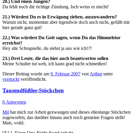
20.) Und einen Jungen?
Da fehlt noch die richtige Zündung. Isch weiss es nischt!
21.) Würdest Du es in Erwägung ziehen, auszuwandern?
Warum nicht, momentan aber irgendwie doch auch nicht, gefällt mir
hier gerade ganz gut!
22.) Was würdest Du Gott sagen, wenn Du das Himmelstor
erreichst?
Hey alte Schrapnelle, du siehst ja aus wie ich!?!
23.) Drei Leute, die das hier auch beantworten sollen
Meine Schulter tut weh, ich kann grad nicht schmeißen!
Dieser Beitrag wurde am
9. Februar 2007
von
Arthur
unter
verstockt
veröffentlicht.
Tausendfüßler-Stöckchen
6 Antworten
Mil
hat mich zur Arbeit gezwungen und dieses ellenlange Stöckchen
zugeworfen, das darüber hinaus auch noch gemeine Fragen stellt!
Mais, voilá:
[X] 1. Einen One-Night-Stand gehabt.