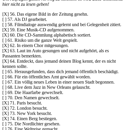
hier nicht zu lesen geben!
[X] 56. Das eigene Bild in der Zeitung gesehn.
[ ] 57. Als DJ gearbeitet.
[ ] 58. Filmdialoge auswendig gelernt und bei Gelegenheit zitiert.
[X] 59. Eine Musik-CD aufgenommen.
[X] 60. Die CD-Sammlung alphabetisch sortiert.
[ ] 61. Risiko um die ganze Welt gespielt.
[X] 62. In einem Chor mitgesungen.
[X] 63. Laut im Auto gesungen und nicht aufgehört, als es
Passanten bemerkten.
[X] 64. Entdeckt, dass jemand deinen Blog kennt, der es nicht
kennen sollte.
[ ] 65. Herausgefunden, dass dich jemand öffentlich beschädigt.
[ ] 66. Für ein öffentliches Amt gewählt worden.
[ ] 67. Ein völlig neues Leben in einer neuen Stadt begonnen.
[ ] 68. Live dem Jazz in New Orleans gelauscht.
[ ] 69. Die Haarfarbe gewechselt.
[ ] 70. Den Namen gewechselt.
[X] 71. Paris besucht.
[X] 72. London besucht.
[X] 73. New York besucht.
[X] 74. Einen Berg bestiegen.
[ ] 75. Die Nordlichter gesehen.
[ ] 76. Eine Weltreise gemacht.