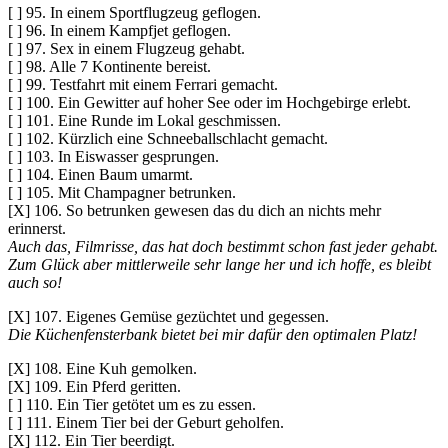
[ ] 95. In einem Sportflugzeug geflogen.
[ ] 96. In einem Kampfjet geflogen.
[ ] 97. Sex in einem Flugzeug gehabt.
[ ] 98. Alle 7 Kontinente bereist.
[ ] 99. Testfahrt mit einem Ferrari gemacht.
[ ] 100. Ein Gewitter auf hoher See oder im Hochgebirge erlebt.
[ ] 101. Eine Runde im Lokal geschmissen.
[ ] 102. Kürzlich eine Schneeballschlacht gemacht.
[ ] 103. In Eiswasser gesprungen.
[ ] 104. Einen Baum umarmt.
[ ] 105. Mit Champagner betrunken.
[X] 106. So betrunken gewesen das du dich an nichts mehr
erinnerst.
Auch das, Filmrisse, das hat doch bestimmt schon fast jeder gehabt.
Zum Glück aber mittlerweile sehr lange her und ich hoffe, es bleibt
auch so!
[X] 107. Eigenes Gemüse gezüchtet und gegessen.
Die Küchenfensterbank bietet bei mir dafür den optimalen Platz!
[X] 108. Eine Kuh gemolken.
[X] 109. Ein Pferd geritten.
[ ] 110. Ein Tier getötet um es zu essen.
[ ] 111. Einem Tier bei der Geburt geholfen.
[X] 112. Ein Tier beerdigt.