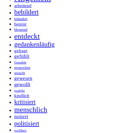
arbeitend
bebildert
behindert
bereist
bloggend
entdeckt
gedankenläufig
gefragt
gefühlt
Gemälde
gesprochen
gesucht
gewesen
gewollt
gualphi
kindlich
kritisiert
menschlich
notiert
politisiert
profiliert