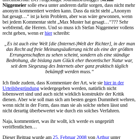
Niggemeier
solle etwa unter anderem dafür sorgen, dass nicht mehr
anonym kommentiert werden kann. Dass da nicht steht „Anonym
hat gesagt…“ ist ja kein Problem, aber was wäre gewonnen, wenn
bei jedem Kommentar steht „Max Muster hat gesagt…“??? Sehr
webfremd, die Herren. Und so muss ich Stefan Niggemeier vollens
recht geben, wenn er
hier
schreibt:
„Es ist auch eine Welt [die (Internet-)Welt der Richter], in der man
das Recht auf freie Meinungsäußerung nicht als eine der größten
Errungenschaften zu sehen scheint, sondern als eine ständige
Bedrohung, die bislang zum Glück eher theoretischer Natur war,
seit dem Siegeszug des Internets aber ganz praktisch täglich
bekämpft werden muss.“
Ich finde zudem, dass Kommentare der Art, wie sie
hier in der
Urteilsbegründung
wiedergegeben werden, natürlich nicht
lobenswert sind und auch nicht wirklich konstruktiv der Kritik
dienen. Aber wie soll man sich am besten gegen Dummheit wehren,
wenn nicht in der Form, dass man sie als solche stehen lässt und
nicht derartig überbewertet wie durch ein solches Verfahren.
Naja, kommentiert, was ihr wollt, ich werde es ungeprüft
veröffentlichen…
Dieser Beitrag wurde am
25. Februar 2008
von
Arthur
unter