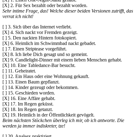
[X] 2. Für Sex bezahlt oder bezahlt worden.
Sehr intime Frage, das! Welche dieser beiden Versionen zutrifft, das
verrat ich nicht!
[ ] 3. Sich über das Internet verliebt.
[X] 4. Sich nackt vor Fremden gezeigt.
[ ] 5. Den nackten Hintern fotokopiert.
[X] 6. Heimlich im Schwimmbad nackt gebadet.
[ ] 7. Einen Striptease vorgeführt.
[X] 8. Ich liebe Dich gesagt und so gemeint.
[X] 9. Candlelight-Dinner mit einem lieben Menschen gehabt.
[X] 10. Eine Tabledance-Bar besucht.
[ ] 11. Geheiratet.
[ ] 12. Ein Haus oder eine Wohnung gekauft.
[ ] 13. Einen Baum gepflanzt.
[ ] 14. Kinder gezeugt oder bekommen.
[ ] 15. Geschieden worden.
[X] 16. Eine Affäre gehabt.
[X] 17. Im Regen geküsst.
[X] 18. Im Regen getanzt.
[X] 19. Heimlich in der Öffentlichkeit gevögelt.
Beim nächsten Stöckchen überleg ich mir, ob ich antworte. Die
werden ja immer indiskreter, tze!
[ ] 20. Analsex praktiziert.