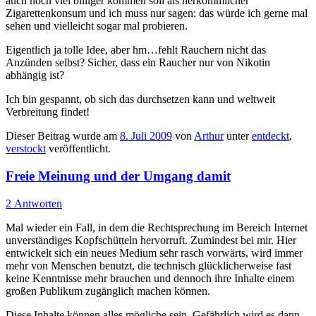
auch noch viel billiger kommen soll als herkömmlicher
Zigarettenkonsum und ich muss nur sagen: das würde ich gerne mal
sehen und vielleicht sogar mal probieren.
Eigentlich ja tolle Idee, aber hm…fehlt Rauchern nicht das
Anzünden selbst? Sicher, dass ein Raucher nur von Nikotin
abhängig ist?
Ich bin gespannt, ob sich das durchsetzen kann und weltweit
Verbreitung findet!
Dieser Beitrag wurde am
8. Juli 2009
von
Arthur
unter
entdeckt
,
verstockt
veröffentlicht.
Freie Meinung und der Umgang damit
2 Antworten
Mal wieder ein Fall, in dem die Rechtsprechung im Bereich Internet
unverständiges Kopfschütteln hervorruft. Zumindest bei mir. Hier
entwickelt sich ein neues Medium sehr rasch vorwärts, wird immer
mehr von Menschen benutzt, die technisch glücklicherweise fast
keine Kenntnisse mehr brauchen und dennoch ihre Inhalte einem
großen Publikum zugänglich machen können.
Diese Inhalte können alles mögliche sein. Gefährlich wird es dann,