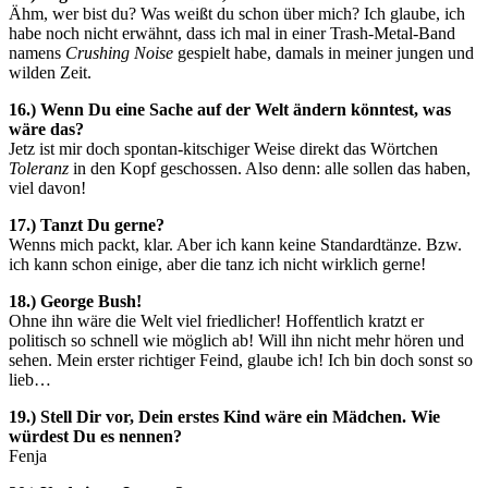
Ähm, wer bist du? Was weißt du schon über mich? Ich glaube, ich
habe noch nicht erwähnt, dass ich mal in einer Trash-Metal-Band
namens
Crushing Noise
gespielt habe, damals in meiner jungen und
wilden Zeit.
16.) Wenn Du eine Sache auf der Welt ändern könntest, was
wäre das?
Jetz ist mir doch spontan-kitschiger Weise direkt das Wörtchen
Toleranz
in den Kopf geschossen. Also denn: alle sollen das haben,
viel davon!
17.) Tanzt Du gerne?
Wenns mich packt, klar. Aber ich kann keine Standardtänze. Bzw.
ich kann schon einige, aber die tanz ich nicht wirklich gerne!
18.) George Bush!
Ohne ihn wäre die Welt viel friedlicher! Hoffentlich kratzt er
politisch so schnell wie möglich ab! Will ihn nicht mehr hören und
sehen. Mein erster richtiger Feind, glaube ich! Ich bin doch sonst so
lieb…
19.) Stell Dir vor, Dein erstes Kind wäre ein Mädchen. Wie
würdest Du es nennen?
Fenja