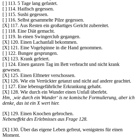
[ ] 113. 5 Tage lang gefastet.
[ ] 114. Haifisch gegessen.
[ ] 115. Sushi gegessen.
[ ] 116. Selbst gesammelte Pilze gegessen.
[X] 117. Aus Resten ein großartiges Gericht zubereitet.
[ ] 118. Eine Diät gemacht.
[ ] 119. In einen Swingerclub gegangen.
[X] 120. Einen Lachanfall bekommen.
[X] 121. Eine Vogelspinne in die Hand genommen.
[ ] 122. Bungee gesprungen.
[X] 123. Krank gefeiert.
[ ] 124. Einen ganzen Tag im Bett verbracht und nicht krank
gewesen.
[X] 125. Einen Elfmeter verschossen.
[X] 126. Wie ein Verrückter getanzt und nicht auf andere geachtet.
[ ] 127. Eine lebensgefährliche Erkrankung gehabt.
[X] 128. Wie durch ein Wunder einen Unfall überlebt.
Hm, ‚wie durch ein Wunder‘ is ne komische Formulierung, aber ich
denke, das ist ein X wert hier.
[X] 129. Einen Knochen gebrochen.
Nebeneffekt des Erlebnisses aus Frage 128.
[X] 130. Über das eigene Leben gefreut, wenigstens für einen
Moment.