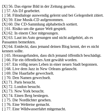
[X] 56. Das eigene Bild in der Zeitung gesehn.
[ ] 57. Als DJ gearbeitet.
[ ] 58. Filmdialoge auswendig gelernt und bei Gelegenheit zitiert.
[X] 59. Eine Musik-CD aufgenommen.
[X] 60. Die CD-Sammlung alphabetisch sortiert.
[ ] 61. Risiko um die ganze Welt gespielt.
[X] 62. In einem Chor mitgesungen.
[X] 63. Laut im Auto gesungen und nicht aufgehört, als es
Passanten bemerkten.
[X] 64. Entdeckt, dass jemand deinen Blog kennt, der es nicht
kennen sollte.
[ ] 65. Herausgefunden, dass dich jemand öffentlich beschädigt.
[ ] 66. Für ein öffentliches Amt gewählt worden.
[ ] 67. Ein völlig neues Leben in einer neuen Stadt begonnen.
[ ] 68. Live dem Jazz in New Orleans gelauscht.
[ ] 69. Die Haarfarbe gewechselt.
[ ] 70. Den Namen gewechselt.
[X] 71. Paris besucht.
[X] 72. London besucht.
[X] 73. New York besucht.
[X] 74. Einen Berg bestiegen.
[ ] 75. Die Nordlichter gesehen.
[ ] 76. Eine Weltreise gemacht.
[ ] 77. Eine Wildwasserfahrt mitgemacht.