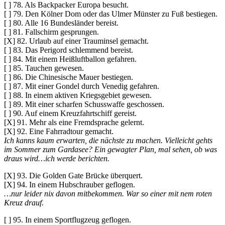
[ ] 78. Als Backpacker Europa besucht.
[ ] 79. Den Kölner Dom oder das Ulmer Münster zu Fuß bestiegen.
[ ] 80. Alle 16 Bundesländer bereist.
[ ] 81. Fallschirm gesprungen.
[X] 82. Urlaub auf einer Trauminsel gemacht.
[ ] 83. Das Perigord schlemmend bereist.
[ ] 84. Mit einem Heißluftballon gefahren.
[ ] 85. Tauchen gewesen.
[ ] 86. Die Chinesische Mauer bestiegen.
[ ] 87. Mit einer Gondel durch Venedig gefahren.
[ ] 88. In einem aktiven Kriegsgebiet gewesen.
[ ] 89. Mit einer scharfen Schusswaffe geschossen.
[ ] 90. Auf einem Kreuzfahrtschiff gereist.
[X] 91. Mehr als eine Fremdsprache gelernt.
[X] 92. Eine Fahrradtour gemacht.
Ich kanns kaum erwarten, die nächste zu machen. Vielleicht gehts
im Sommer zum Gardasee? Ein gewagter Plan, mal sehen, ob was
draus wird…ich werde berichten.
[X] 93. Die Golden Gate Brücke überquert.
[X] 94. In einem Hubschrauber geflogen.
…nur leider nix davon mitbekommen. War so einer mit nem roten
Kreuz drauf.
[ ] 95. In einem Sportflugzeug geflogen.