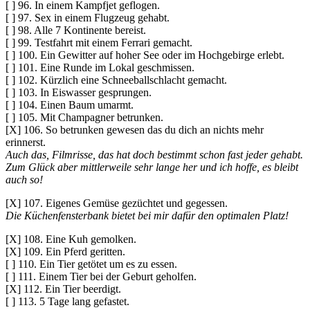
[ ] 96. In einem Kampfjet geflogen.
[ ] 97. Sex in einem Flugzeug gehabt.
[ ] 98. Alle 7 Kontinente bereist.
[ ] 99. Testfahrt mit einem Ferrari gemacht.
[ ] 100. Ein Gewitter auf hoher See oder im Hochgebirge erlebt.
[ ] 101. Eine Runde im Lokal geschmissen.
[ ] 102. Kürzlich eine Schneeballschlacht gemacht.
[ ] 103. In Eiswasser gesprungen.
[ ] 104. Einen Baum umarmt.
[ ] 105. Mit Champagner betrunken.
[X] 106. So betrunken gewesen das du dich an nichts mehr
erinnerst.
Auch das, Filmrisse, das hat doch bestimmt schon fast jeder gehabt.
Zum Glück aber mittlerweile sehr lange her und ich hoffe, es bleibt
auch so!
[X] 107. Eigenes Gemüse gezüchtet und gegessen.
Die Küchenfensterbank bietet bei mir dafür den optimalen Platz!
[X] 108. Eine Kuh gemolken.
[X] 109. Ein Pferd geritten.
[ ] 110. Ein Tier getötet um es zu essen.
[ ] 111. Einem Tier bei der Geburt geholfen.
[X] 112. Ein Tier beerdigt.
[ ] 113. 5 Tage lang gefastet.