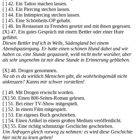
[ ] 42. Ein Tattoo machen lassen.
[ ] 43. Ein Piercing stechen lassen.
[ ] 44. Ein Intimpiercing stechen lassen.
[ ] 45. Eine Schönheits-OP gehabt.
[ ] 46. Im Restaurant zu Fremden gesetzt und mit ihnen gegessen.
[X] 47. Ein gutes Gespräch mit einem Bettler oder einer Hure
geführt.
Diesen Bettler traf ich in Wells, Südengland bei einem
Abendspaziergang. Er hatte einen schönen Hund dabei und wir
haben ca. eine Stunde gequasselt, weiß nicht mehr worüber, aber
als sehr angenehm ist mir diese Stunde in Erinnerung geblieben.
[X] 48. Drogen genommen.
Na ob es da wirklich Menschen gibt, die wahrheitsgemäß nicht
ankreuzen? Kanns mir schwer vorstellen!
[ ] 49. Mit Drogen erwischt worden.
[X] 50. Einen 800-Seiten-Roman gelesen.
[ ] 51. Bei einer TV-Show mitgespielt.
[ ] 52. In einem Film mitgespielt.
[ ] 53. Ein eigenes Buch geschrieben.
[ ] 54. Einen Artikel in einem großen Medium veröffentlicht.
[X] 55. Eine richtig schmutzige Geschichte geschrieben.
Um Anfragen gleich vorweg zu nehmen: es wird diese Geschichte
hier nicht zu lesen geben!