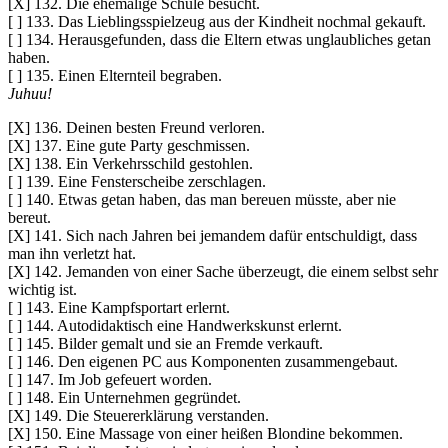
[X] 132. Die ehemalige Schule besucht.
[ ] 133. Das Lieblingsspielzeug aus der Kindheit nochmal gekauft.
[ ] 134. Herausgefunden, dass die Eltern etwas unglaubliches getan
haben.
[ ] 135. Einen Elternteil begraben.
Juhuu!
[X] 136. Deinen besten Freund verloren.
[X] 137. Eine gute Party geschmissen.
[X] 138. Ein Verkehrsschild gestohlen.
[ ] 139. Eine Fensterscheibe zerschlagen.
[ ] 140. Etwas getan haben, das man bereuen müsste, aber nie
bereut.
[X] 141. Sich nach Jahren bei jemandem dafür entschuldigt, dass
man ihn verletzt hat.
[X] 142. Jemanden von einer Sache überzeugt, die einem selbst sehr
wichtig ist.
[ ] 143. Eine Kampfsportart erlernt.
[ ] 144. Autodidaktisch eine Handwerkskunst erlernt.
[ ] 145. Bilder gemalt und sie an Fremde verkauft.
[ ] 146. Den eigenen PC aus Komponenten zusammengebaut.
[ ] 147. Im Job gefeuert worden.
[ ] 148. Ein Unternehmen gegründet.
[X] 149. Die Steuererklärung verstanden.
[X] 150. Eine Massage von einer heißen Blondine bekommen.