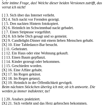
Sehr intime Frage, das! Welche dieser beiden Versionen zutrifft, das
verrat ich nicht!
[ ] 3. Sich über das Internet verliebt.
[X] 4. Sich nackt vor Fremden gezeigt.
[ ] 5. Den nackten Hintern fotokopiert.
[X] 6. Heimlich im Schwimmbad nackt gebadet.
[ ] 7. Einen Striptease vorgeführt.
[X] 8. Ich liebe Dich gesagt und so gemeint.
[X] 9. Candlelight-Dinner mit einem lieben Menschen gehabt.
[X] 10. Eine Tabledance-Bar besucht.
[ ] 11. Geheiratet.
[ ] 12. Ein Haus oder eine Wohnung gekauft.
[ ] 13. Einen Baum gepflanzt.
[ ] 14. Kinder gezeugt oder bekommen.
[ ] 15. Geschieden worden.
[X] 16. Eine Affäre gehabt.
[X] 17. Im Regen geküsst.
[X] 18. Im Regen getanzt.
[X] 19. Heimlich in der Öffentlichkeit gevögelt.
Beim nächsten Stöckchen überleg ich mir, ob ich antworte. Die
werden ja immer indiskreter, tze!
[ ] 20. Analsex praktiziert.
[X] 21. Sich verliebt und das Herz gebrochen bekommen.