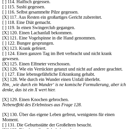
[ ] 114. Haifisch gegessen.
[ ] 115. Sushi gegessen.
[ ] 116. Selbst gesammelte Pilze gegessen.
[X] 117. Aus Resten ein großartiges Gericht zubereitet.
[ ] 118. Eine Diät gemacht.
[ ] 119. In einen Swingerclub gegangen.
[X] 120. Einen Lachanfall bekommen.
[X] 121. Eine Vogelspinne in die Hand genommen.
[ ] 122. Bungee gesprungen.
[X] 123. Krank gefeiert.
[ ] 124. Einen ganzen Tag im Bett verbracht und nicht krank
gewesen.
[X] 125. Einen Elfmeter verschossen.
[X] 126. Wie ein Verrückter getanzt und nicht auf andere geachtet.
[ ] 127. Eine lebensgefährliche Erkrankung gehabt.
[X] 128. Wie durch ein Wunder einen Unfall überlebt.
Hm, ‚wie durch ein Wunder‘ is ne komische Formulierung, aber ich
denke, das ist ein X wert hier.
[X] 129. Einen Knochen gebrochen.
Nebeneffekt des Erlebnisses aus Frage 128.
[X] 130. Über das eigene Leben gefreut, wenigstens für einen
Moment.
[ ] 131. Die Geburtsstätte der Großeltern besucht.