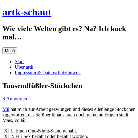
Zum
artk-schaut
Inhalt
springen
Wie viele Welten gibt es? Na? Ich kuck
mal…
Menü
Start
Über artk
Impressum & Datenschutzhinweis
Tausendfüßler-Stöckchen
6 Antworten
Mil
hat mich zur Arbeit gezwungen und dieses ellenlange Stöckchen
zugeworfen, das darüber hinaus auch noch gemeine Fragen stellt!
Mais, voilá:
[X] 1. Einen One-Night-Stand gehabt.
[X] 2. Für Sex bezahlt oder bezahlt worden.