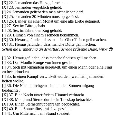
[X] 22. Jemandem das Herz gebrochen.
[X] 23. Jemanden vergeblich geliebt.
[ ] 24. Jemanden geliebt den man nicht lieben darf.
[X] 25. Jemanden 20 Minuten nonstop geküsst.
[X] 26. Länger als einen Monat um eine alte Liebe getrauert.
[ ] 27. Sex im Büro gehabt.
[ ] 28. Sex im fahrenden Zug gehabt.
[ ] 29. Blumen von einem Fremden bekommen.
[X] 30. Herausgefunden, dass manche Oberflächen geil machen.
[X] 31. Herausgefunden, dass manche Düfte geil machen.
Schon die Erinnerung an derartige, gerade präsente Düfte, wirkt 😉
[ ] 32. Herausgefunden, dass manche Speisen geil machen.
[ ] 33. Das Moulin Rouge von innen gesehn.
[ ] 34. Sich mit jemandem geprügelt, um einen Mann oder eine Frau
zu beeindrucken.
[ ] 35. In einen Kampf verwickelt worden, weil man jemandem
helfen wollte.
[ ] 36. Die Nacht durchgemacht und den Sonnenaufgang
beobachtet.
[X] 37. Eine Nacht unter freiem Himmel verbracht.
[X] 38. Mond und Sterne durch ein Teleskop betrachtet.
[X] 39. Einen Sternschnuppenregen beobachtet.
[X] 40. Eine Sonnenfinsternis live gesehn.
[ ] 41. Um Mitternacht am Strand spaziert.