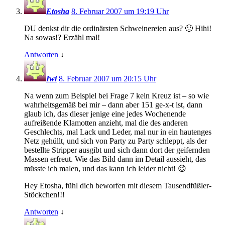
Etosha
8. Februar 2007 um 19:19 Uhr
DU denkst dir die ordinärsten Schweinereien aus? 🙂 Hihi!
Na sowas!? Erzähl mal!
Antworten
↓
Iwi
8. Februar 2007 um 20:15 Uhr
Na wenn zum Beispiel bei Frage 7 kein Kreuz ist – so wie
wahrheitsgemäß bei mir – dann aber 151 ge-x-t ist, dann
glaub ich, das dieser jenige eine jedes Wochenende
aufreißende Klamotten anzieht, mal die des anderen
Geschlechts, mal Lack und Leder, mal nur in ein hautenges
Netz gehüllt, und sich von Party zu Party schleppt, als der
bestellte Stripper ausgibt und sich dann dort der geifernden
Massen erfreut. Wie das Bild dann im Detail aussieht, das
müsste ich malen, und das kann ich leider nicht! 😉
Hey Etosha, fühl dich beworfen mit diesem Tausendfüßler-
Stöckchen!!!
Antworten
↓