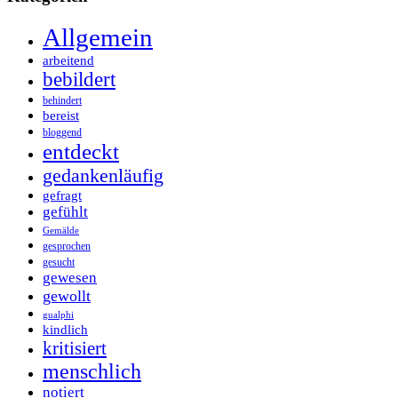
Allgemein
arbeitend
bebildert
behindert
bereist
bloggend
entdeckt
gedankenläufig
gefragt
gefühlt
Gemälde
gesprochen
gesucht
gewesen
gewollt
gualphi
kindlich
kritisiert
menschlich
notiert