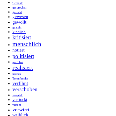
Gemälde
gesprochen
gesucht
gewesen
gewollt
gualphi
kindlich
kritisiert
menschlich
notiert
politisiert
profiliert
realisiert
tierisch
Trennfamilie
verfilmt
verschoben
verspielt
verstockt
vertont
verwirrt
weiblich