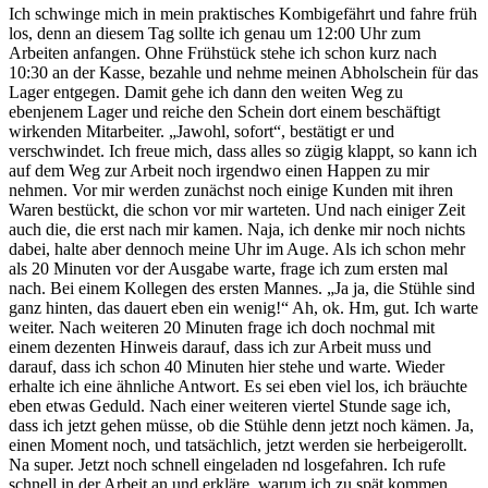
Ich schwinge mich in mein praktisches Kombigefährt und fahre früh
los, denn an diesem Tag sollte ich genau um 12:00 Uhr zum
Arbeiten anfangen. Ohne Frühstück stehe ich schon kurz nach
10:30 an der Kasse, bezahle und nehme meinen Abholschein für das
Lager entgegen. Damit gehe ich dann den weiten Weg zu
ebenjenem Lager und reiche den Schein dort einem beschäftigt
wirkenden Mitarbeiter. „Jawohl, sofort“, bestätigt er und
verschwindet. Ich freue mich, dass alles so zügig klappt, so kann ich
auf dem Weg zur Arbeit noch irgendwo einen Happen zu mir
nehmen. Vor mir werden zunächst noch einige Kunden mit ihren
Waren bestückt, die schon vor mir warteten. Und nach einiger Zeit
auch die, die erst nach mir kamen. Naja, ich denke mir noch nichts
dabei, halte aber dennoch meine Uhr im Auge. Als ich schon mehr
als 20 Minuten vor der Ausgabe warte, frage ich zum ersten mal
nach. Bei einem Kollegen des ersten Mannes. „Ja ja, die Stühle sind
ganz hinten, das dauert eben ein wenig!“ Ah, ok. Hm, gut. Ich warte
weiter. Nach weiteren 20 Minuten frage ich doch nochmal mit
einem dezenten Hinweis darauf, dass ich zur Arbeit muss und
darauf, dass ich schon 40 Minuten hier stehe und warte. Wieder
erhalte ich eine ähnliche Antwort. Es sei eben viel los, ich bräuchte
eben etwas Geduld. Nach einer weiteren viertel Stunde sage ich,
dass ich jetzt gehen müsse, ob die Stühle denn jetzt noch kämen. Ja,
einen Moment noch, und tatsächlich, jetzt werden sie herbeigerollt.
Na super. Jetzt noch schnell eingeladen nd losgefahren. Ich rufe
schnell in der Arbeit an und erkläre, warum ich zu spät kommen