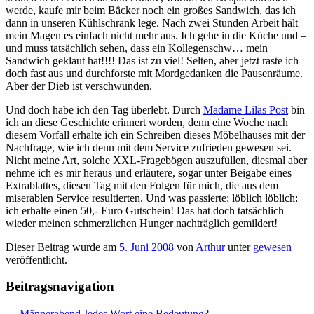
werde, kaufe mir beim Bäcker noch ein großes Sandwich, das ich
dann in unseren Kühlschrank lege. Nach zwei Stunden Arbeit hält
mein Magen es einfach nicht mehr aus. Ich gehe in die Küche und –
und muss tatsächlich sehen, dass ein Kollegenschw… mein
Sandwich geklaut hat!!!! Das ist zu viel! Selten, aber jetzt raste ich
doch fast aus und durchforste mit Mordgedanken die Pausenräume.
Aber der Dieb ist verschwunden.
Und doch habe ich den Tag überlebt. Durch
Madame Lilas Post
bin
ich an diese Geschichte erinnert worden, denn eine Woche nach
diesem Vorfall erhalte ich ein Schreiben dieses Möbelhauses mit der
Nachfrage, wie ich denn mit dem Service zufrieden gewesen sei.
Nicht meine Art, solche XXL-Fragebögen auszufüllen, diesmal aber
nehme ich es mir heraus und erläutere, sogar unter Beigabe eines
Extrablattes, diesen Tag mit den Folgen für mich, die aus dem
miserablen Service resultierten. Und was passierte: löblich löblich:
ich erhalte einen 50,- Euro Gutschein! Das hat doch tatsächlich
wieder meinen schmerzlichen Hunger nachträglich gemildert!
Dieser Beitrag wurde am
5. Juni 2008
von
Arthur
unter
gewesen
veröffentlicht.
Beitragsnavigation
←
Männerabend
Jedes Wort eine Bedeutung?
→