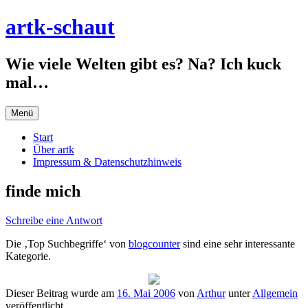
Zum
artk-schaut
Inhalt
springen
Wie viele Welten gibt es? Na? Ich kuck
mal…
Menü
Start
Über artk
Impressum & Datenschutzhinweis
finde mich
Schreibe eine Antwort
Die ‚Top Suchbegriffe‘ von
blogcounter
sind eine sehr interessante
Kategorie.
Dieser Beitrag wurde am
16. Mai 2006
von
Arthur
unter
Allgemein
veröffentlicht.