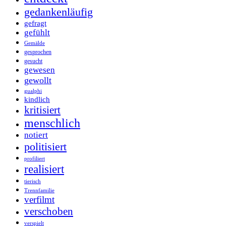
gedankenläufig
gefragt
gefühlt
Gemälde
gesprochen
gesucht
gewesen
gewollt
gualphi
kindlich
kritisiert
menschlich
notiert
politisiert
profiliert
realisiert
tierisch
Trennfamilie
verfilmt
verschoben
verspielt