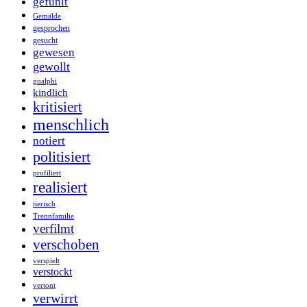
gefühlt
Gemälde
gesprochen
gesucht
gewesen
gewollt
gualphi
kindlich
kritisiert
menschlich
notiert
politisiert
profiliert
realisiert
tierisch
Trennfamilie
verfilmt
verschoben
verspielt
verstockt
vertont
verwirrt