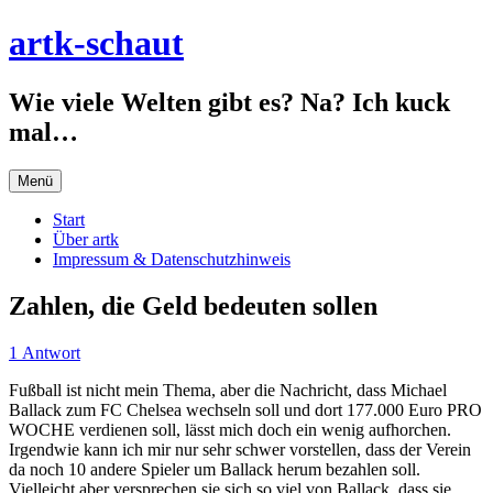
Zum
artk-schaut
Inhalt
springen
Wie viele Welten gibt es? Na? Ich kuck
mal…
Menü
Start
Über artk
Impressum & Datenschutzhinweis
Zahlen, die Geld bedeuten sollen
1 Antwort
Fußball ist nicht mein Thema, aber die Nachricht, dass Michael
Ballack zum FC Chelsea wechseln soll und dort 177.000 Euro PRO
WOCHE verdienen soll, lässt mich doch ein wenig aufhorchen.
Irgendwie kann ich mir nur sehr schwer vorstellen, dass der Verein
da noch 10 andere Spieler um Ballack herum bezahlen soll.
Vielleicht aber versprechen sie sich so viel von Ballack, dass sie