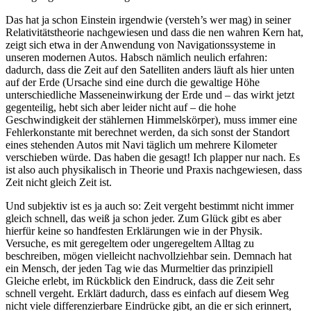
Das hat ja schon Einstein irgendwie (versteh’s wer mag) in seiner
Relativitätstheorie nachgewiesen und dass die nen wahren Kern hat,
zeigt sich etwa in der Anwendung von Navigationssysteme in
unseren modernen Autos. Habsch nämlich neulich erfahren:
dadurch, dass die Zeit auf den Satelliten anders läuft als hier unten
auf der Erde (Ursache sind eine durch die gewaltige Höhe
unterschiedliche Masseneinwirkung der Erde und – das wirkt jetzt
gegenteilig, hebt sich aber leider nicht auf – die hohe
Geschwindigkeit der stählernen Himmelskörper), muss immer eine
Fehlerkonstante mit berechnet werden, da sich sonst der Standort
eines stehenden Autos mit Navi täglich um mehrere Kilometer
verschieben würde. Das haben die gesagt! Ich plapper nur nach. Es
ist also auch physikalisch in Theorie und Praxis nachgewiesen, dass
Zeit nicht gleich Zeit ist.
Und subjektiv ist es ja auch so: Zeit vergeht bestimmt nicht immer
gleich schnell, das weiß ja schon jeder. Zum Glück gibt es aber
hierfür keine so handfesten Erklärungen wie in der Physik.
Versuche, es mit geregeltem oder ungeregeltem Alltag zu
beschreiben, mögen vielleicht nachvollziehbar sein. Demnach hat
ein Mensch, der jeden Tag wie das Murmeltier das prinzipiell
Gleiche erlebt, im Rückblick den Eindruck, dass die Zeit sehr
schnell vergeht. Erklärt dadurch, dass es einfach auf diesem Weg
nicht viele differenzierbare Eindrücke gibt, an die er sich erinnert,