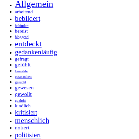
Allgemein
arbeitend
bebildert
behindert
bereist
bloggend
entdeckt
gedankenläufig
gefragt
gefühlt
Gemälde
gesprochen
gesucht
gewesen
gewollt
gualphi
kindlich
kritisiert
menschlich
notiert
politisiert