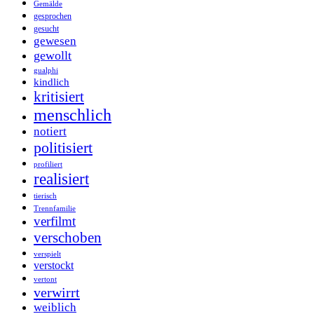
Gemälde
gesprochen
gesucht
gewesen
gewollt
gualphi
kindlich
kritisiert
menschlich
notiert
politisiert
profiliert
realisiert
tierisch
Trennfamilie
verfilmt
verschoben
verspielt
verstockt
vertont
verwirrt
weiblich