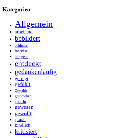
Kategorien
Allgemein
arbeitend
bebildert
behindert
bereist
bloggend
entdeckt
gedankenläufig
gefragt
gefühlt
Gemälde
gesprochen
gesucht
gewesen
gewollt
gualphi
kindlich
kritisiert