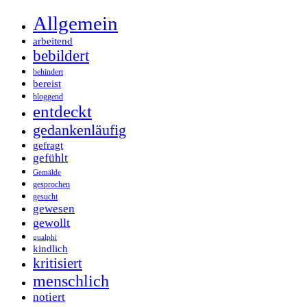
Allgemein
arbeitend
bebildert
behindert
bereist
bloggend
entdeckt
gedankenläufig
gefragt
gefühlt
Gemälde
gesprochen
gesucht
gewesen
gewollt
gualphi
kindlich
kritisiert
menschlich
notiert