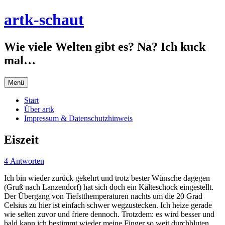
Zum
artk-schaut
Inhalt
springen
Wie viele Welten gibt es? Na? Ich kuck
mal…
Menü
Start
Über artk
Impressum & Datenschutzhinweis
Eiszeit
4 Antworten
Ich bin wieder zurück gekehrt und trotz bester Wünsche dagegen
(Gruß nach Lanzendorf) hat sich doch ein Kälteschock eingestellt.
Der Übergang von Tiefstthemperaturen nachts um die 20 Grad
Celsius zu hier ist einfach schwer wegzustecken. Ich heize gerade
wie selten zuvor und friere dennoch. Trotzdem: es wird besser und
bald kann ich bestimmt wieder meine Finger so weit durchbluten,